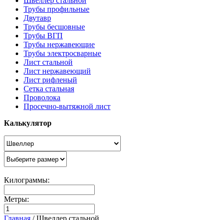
Швеллер стальной
Трубы профильные
Двутавр
Трубы бесшовные
Трубы ВГП
Трубы нержавеющие
Трубы электросварные
Лист стальной
Лист нержавеющий
Лист рифленый
Сетка стальная
Проволока
Просечно-вытяжной лист
Калькулятор
Килограммы:
Метры:
Главная
/
Швеллер стальной