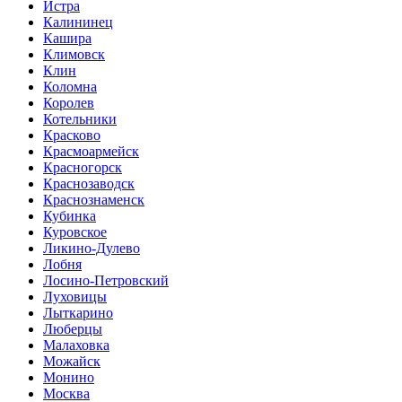
Истра
Калининец
Кашира
Климовск
Клин
Коломна
Королев
Котельники
Красково
Красмоармейск
Красногорск
Краснозаводск
Краснознаменск
Кубинка
Куровское
Ликино-Дулево
Лобня
Лосино-Петровский
Луховицы
Лыткарино
Люберцы
Малаховка
Можайск
Монино
Москва