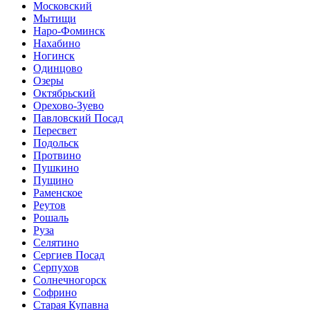
Московский
Мытищи
Наро-Фоминск
Нахабино
Ногинск
Одинцово
Озеры
Октябрьский
Орехово-Зуево
Павловский Посад
Пересвет
Подольск
Протвино
Пушкино
Пущино
Раменское
Реутов
Рошаль
Руза
Селятино
Сергиев Посад
Серпухов
Солнечногорск
Софрино
Старая Купавна