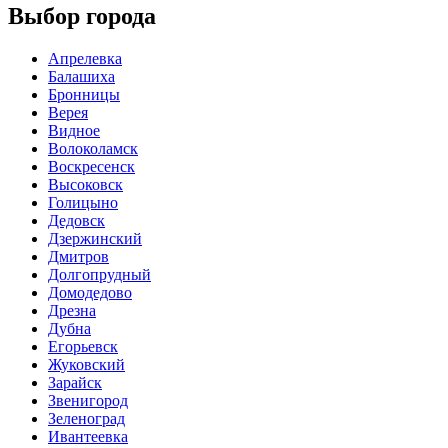
Выбор города
Апрелевка
Балашиха
Бронницы
Верея
Видное
Волоколамск
Воскресенск
Высоковск
Голицыно
Дедовск
Дзержинский
Дмитров
Долгопрудный
Домодедово
Дрезна
Дубна
Егорьевск
Жуковский
Зарайск
Звенигород
Зеленоград
Ивантеевка