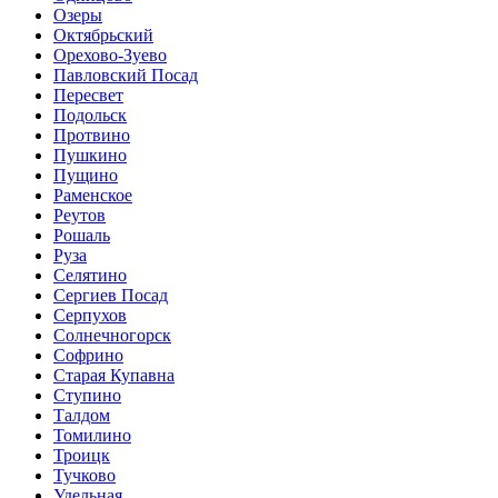
Озеры
Октябрьский
Орехово-Зуево
Павловский Посад
Пересвет
Подольск
Протвино
Пушкино
Пущино
Раменское
Реутов
Рошаль
Руза
Селятино
Сергиев Посад
Серпухов
Солнечногорск
Софрино
Старая Купавна
Ступино
Талдом
Томилино
Троицк
Тучково
Удельная