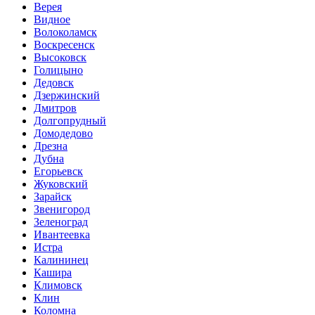
Верея
Видное
Волоколамск
Воскресенск
Высоковск
Голицыно
Дедовск
Дзержинский
Дмитров
Долгопрудный
Домодедово
Дрезна
Дубна
Егорьевск
Жуковский
Зарайск
Звенигород
Зеленоград
Ивантеевка
Истра
Калининец
Кашира
Климовск
Клин
Коломна