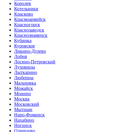
Королев
Котельники
Красково
Красмоармейск
Красногорск
Краснозаводск
Краснознаменск
Кубинка
Куровское
Ликино-Дулево
Лобня
Лосино-Петровский
Луховицы
Лыткарино
Люберцы
Малаховка
Можайск
Монино
Москва
Московский
Мытищи
Наро-Фоминск
Нахабино
Ногинск
Одинцово