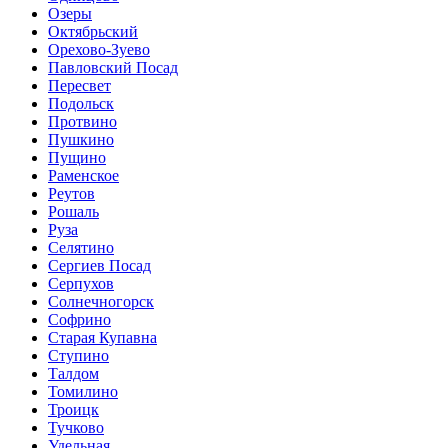
Озеры
Октябрьский
Орехово-Зуево
Павловский Посад
Пересвет
Подольск
Протвино
Пушкино
Пущино
Раменское
Реутов
Рошаль
Руза
Селятино
Сергиев Посад
Серпухов
Солнечногорск
Софрино
Старая Купавна
Ступино
Талдом
Томилино
Троицк
Тучково
Удельная