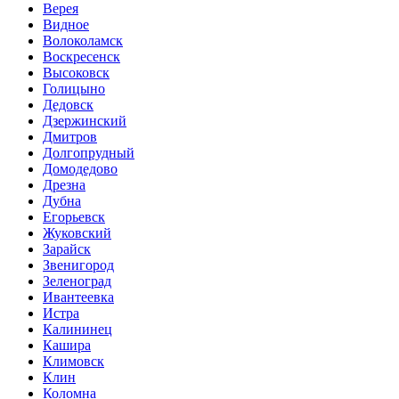
Верея
Видное
Волоколамск
Воскресенск
Высоковск
Голицыно
Дедовск
Дзержинский
Дмитров
Долгопрудный
Домодедово
Дрезна
Дубна
Егорьевск
Жуковский
Зарайск
Звенигород
Зеленоград
Ивантеевка
Истра
Калининец
Кашира
Климовск
Клин
Коломна