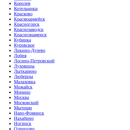
Королев
Котельники
Красково
Красмоармейск
Красногорск
Краснозаводск
Краснознаменск
Кубинка
Куровское
Ликино-Дулево
Лобня
Лосино-Петровский
Луховицы
Лыткарино
Люберцы
Малаховка
Можайск
Монино
Москва
Московский
Мытищи
Наро-Фоминск
Нахабино
Ногинск
Одинцово