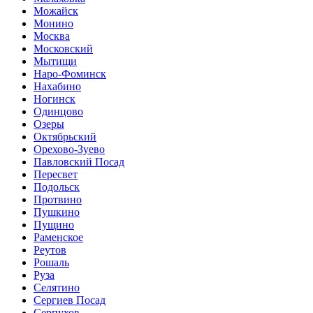
Можайск
Монино
Москва
Московский
Мытищи
Наро-Фоминск
Нахабино
Ногинск
Одинцово
Озеры
Октябрьский
Орехово-Зуево
Павловский Посад
Пересвет
Подольск
Протвино
Пушкино
Пущино
Раменское
Реутов
Рошаль
Руза
Селятино
Сергиев Посад
Серпухов