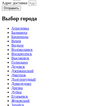
Адрес доставки
Отправить
Выбор города
Апрелевка
Балашиха
Бронницы
Верея
Видное
Волоколамск
Воскресенск
Высоковск
Голицыно
Дедовск
Дзержинский
Дмитров
Долгопрудный
Домодедово
Дрезна
Дубна
Егорьевск
Жуковский
Зарайск