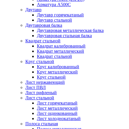
Арматура А500С
Двутавр
Двутавр горячекатаный
Двутавр стальной
Двутавровая балка
Двутавровая металлическая балка
Двутавровая стальная балка
Квадрат стальной
Квадрат калиброванный
Квадрат металлический
Квадрат стальной
Круг стальной
Круг калиброванный
Круг металлический
Круг стальной
Лист нержавеющий
Лист ПВЛ
Лист рифленый
Лист стальной
Лист горячекатаный
Лист металлический
Лист оцинкованный
Лист холоднокатаный
Полоса стальная
Полоса металлическая