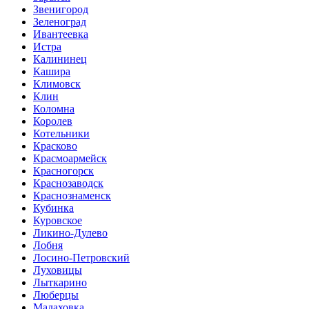
Звенигород
Зеленоград
Ивантеевка
Истра
Калининец
Кашира
Климовск
Клин
Коломна
Королев
Котельники
Красково
Красмоармейск
Красногорск
Краснозаводск
Краснознаменск
Кубинка
Куровское
Ликино-Дулево
Лобня
Лосино-Петровский
Луховицы
Лыткарино
Люберцы
Малаховка