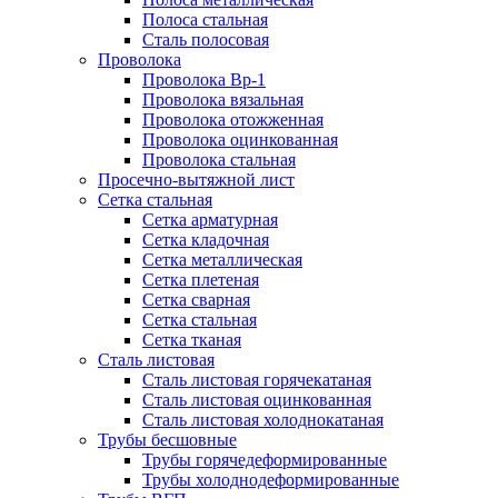
Полоса стальная
Сталь полосовая
Проволока
Проволока Вр-1
Проволока вязальная
Проволока отожженная
Проволока оцинкованная
Проволока стальная
Просечно-вытяжной лист
Сетка стальная
Сетка арматурная
Сетка кладочная
Сетка металлическая
Сетка плетеная
Сетка сварная
Сетка стальная
Сетка тканая
Сталь листовая
Сталь листовая горячекатаная
Сталь листовая оцинкованная
Сталь листовая холоднокатаная
Трубы бесшовные
Трубы горячедеформированные
Трубы холоднодеформированные