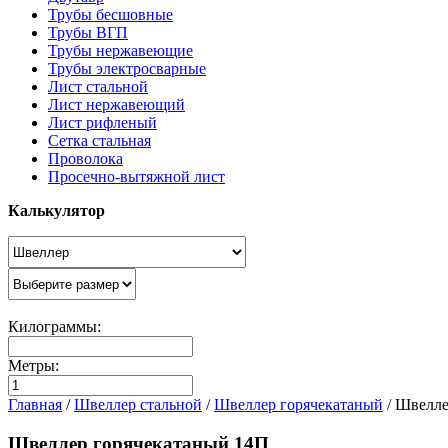
Трубы бесшовные
Трубы ВГП
Трубы нержавеющие
Трубы электросварные
Лист стальной
Лист нержавеющий
Лист рифленый
Сетка стальная
Проволока
Просечно-вытяжной лист
Калькулятор
Килограммы:
Метры:
Главная
/
Швеллер стальной
/
Швеллер горячекатаный
/
Швелле
Швеллер горячекатаный 14П