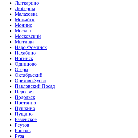
Лыткарино
Люберцы
Малаховка
Можайск
Монино
Москва
Московский
Мытищи
Наро-Фоминск
Нахабино
Ногинск
Одинцово
Озеры
Октябрьский
Орехово-Зуево
Павловский Посад
Пересвет
Подольск
Протвино
Пушкино
Пущино
Раменское
Реутов
Рошаль
Руза