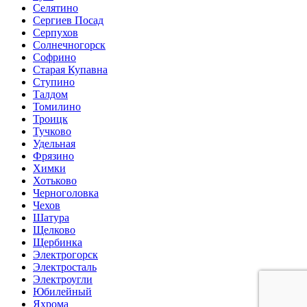
Селятино
Сергиев Посад
Серпухов
Солнечногорск
Софрино
Старая Купавна
Ступино
Талдом
Томилино
Троицк
Тучково
Удельная
Фрязино
Химки
Хотьково
Черноголовка
Чехов
Шатура
Щелково
Щербинка
Электрогорск
Электросталь
Электроугли
Юбилейный
Яхрома