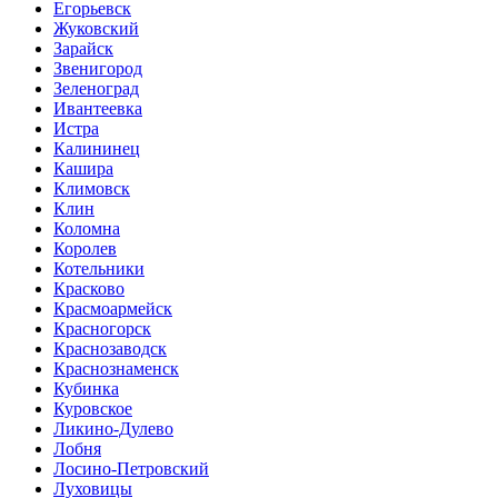
Егорьевск
Жуковский
Зарайск
Звенигород
Зеленоград
Ивантеевка
Истра
Калининец
Кашира
Климовск
Клин
Коломна
Королев
Котельники
Красково
Красмоармейск
Красногорск
Краснозаводск
Краснознаменск
Кубинка
Куровское
Ликино-Дулево
Лобня
Лосино-Петровский
Луховицы