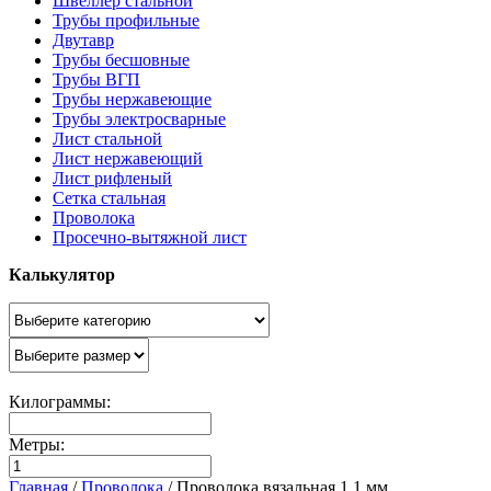
Швеллер стальной
Трубы профильные
Двутавр
Трубы бесшовные
Трубы ВГП
Трубы нержавеющие
Трубы электросварные
Лист стальной
Лист нержавеющий
Лист рифленый
Сетка стальная
Проволока
Просечно-вытяжной лист
Калькулятор
Килограммы:
Метры:
Главная
/
Проволока
/
Проволока вязальная 1,1 мм