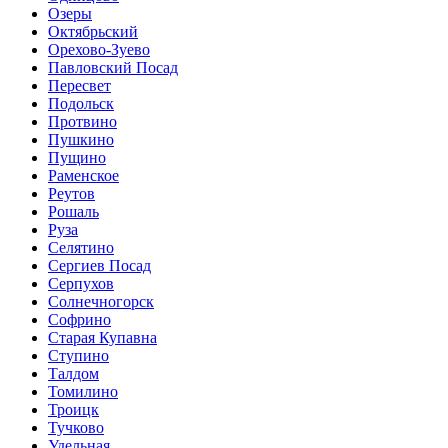
Озеры
Октябрьский
Орехово-Зуево
Павловский Посад
Пересвет
Подольск
Протвино
Пушкино
Пущино
Раменское
Реутов
Рошаль
Руза
Селятино
Сергиев Посад
Серпухов
Солнечногорск
Софрино
Старая Купавна
Ступино
Талдом
Томилино
Троицк
Тучково
Удельная