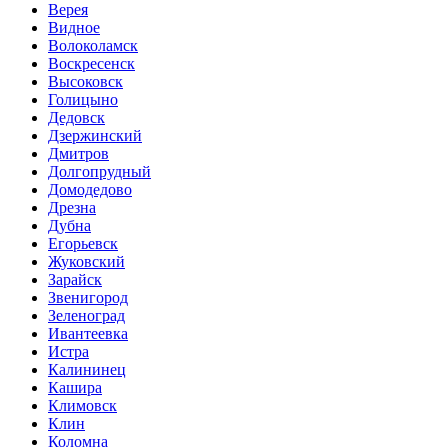
Верея
Видное
Волоколамск
Воскресенск
Высоковск
Голицыно
Дедовск
Дзержинский
Дмитров
Долгопрудный
Домодедово
Дрезна
Дубна
Егорьевск
Жуковский
Зарайск
Звенигород
Зеленоград
Ивантеевка
Истра
Калининец
Кашира
Климовск
Клин
Коломна