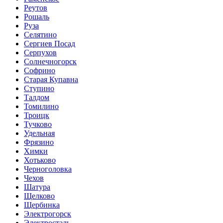
Реутов
Рошаль
Руза
Селятино
Сергиев Посад
Серпухов
Солнечногорск
Софрино
Старая Купавна
Ступино
Талдом
Томилино
Троицк
Тучково
Удельная
Фрязино
Химки
Хотьково
Черноголовка
Чехов
Шатура
Щелково
Щербинка
Электрогорск
Электросталь