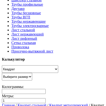
Швеллер стальной
Трубы профильные
Двутавр
Трубы бесшовные
Трубы ВГП
Трубы нержавеющие
Трубы электросварные
Лист стальной
Лист нержавеющий
Лист рифленый
Сетка стальная
Проволока
Просечно-вытяжной лист
Калькулятор
Килограммы:
Метры:
Главная
/
Квадрат стальной
/
Квадрат металлический
/
Квадрат