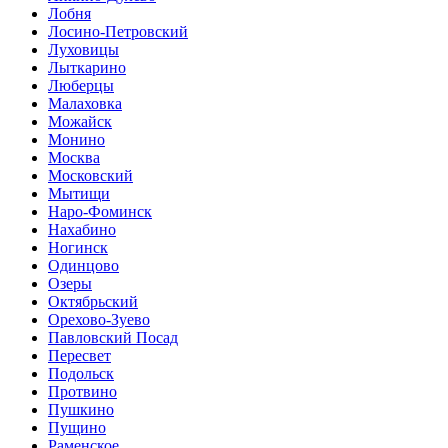
Лобня
Лосино-Петровский
Луховицы
Лыткарино
Люберцы
Малаховка
Можайск
Монино
Москва
Московский
Мытищи
Наро-Фоминск
Нахабино
Ногинск
Одинцово
Озеры
Октябрьский
Орехово-Зуево
Павловский Посад
Пересвет
Подольск
Протвино
Пушкино
Пущино
Раменское