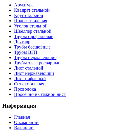
Арматура
Квадрат стальной
Круг стальной
Полоса стальная
Уголок стальной
Швеллер стальной
Трубы профильные
Двутавр
Трубы бесшовные
Трубы ВГП
Трубы нержавеющие
Трубы электросварные
Лист стальной
Лист нержавеющий
Лист рифленый
Сетка стальная
Проволока
Просечно-вытяжной лист
Информация
Главная
О компании
Вакансии