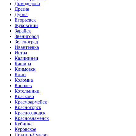
Домодедово
Дрезна
Дубна
Егорьевск
Жуковский
Зарайск
Звенигород
Зеленоград
Ивантеевка
Истра
Калининец
Кашира
Климовск
Клин
Коломна
Королев
Котельники
Красково
Красмоармейск
Красногорск
Краснозаводск
Краснознаменск
Кубинка
Куровское
Ликино-Дулево