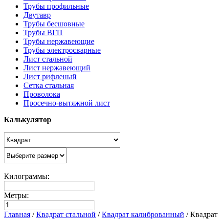
Трубы профильные
Двутавр
Трубы бесшовные
Трубы ВГП
Трубы нержавеющие
Трубы электросварные
Лист стальной
Лист нержавеющий
Лист рифленый
Сетка стальная
Проволока
Просечно-вытяжной лист
Калькулятор
Килограммы:
Метры:
Главная
/
Квадрат стальной
/
Квадрат калиброванный
/
Квадрат