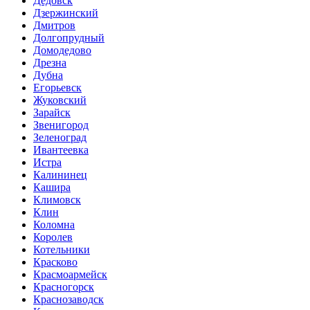
Дедовск
Дзержинский
Дмитров
Долгопрудный
Домодедово
Дрезна
Дубна
Егорьевск
Жуковский
Зарайск
Звенигород
Зеленоград
Ивантеевка
Истра
Калининец
Кашира
Климовск
Клин
Коломна
Королев
Котельники
Красково
Красмоармейск
Красногорск
Краснозаводск