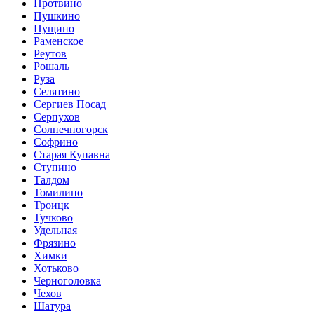
Протвино
Пушкино
Пущино
Раменское
Реутов
Рошаль
Руза
Селятино
Сергиев Посад
Серпухов
Солнечногорск
Софрино
Старая Купавна
Ступино
Талдом
Томилино
Троицк
Тучково
Удельная
Фрязино
Химки
Хотьково
Черноголовка
Чехов
Шатура