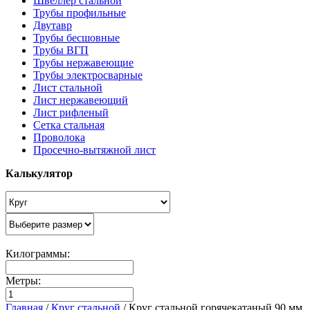
Швеллер стальной
Трубы профильные
Двутавр
Трубы бесшовные
Трубы ВГП
Трубы нержавеющие
Трубы электросварные
Лист стальной
Лист нержавеющий
Лист рифленый
Сетка стальная
Проволока
Просечно-вытяжной лист
Калькулятор
Килограммы:
Метры:
Главная
/
Круг стальной
/
Круг стальной горячекатаный 90 мм