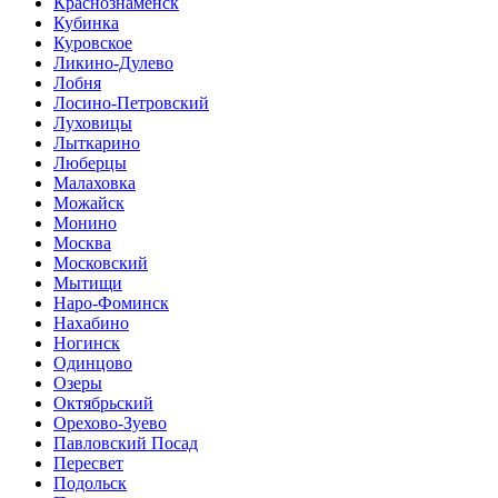
Краснознаменск
Кубинка
Куровское
Ликино-Дулево
Лобня
Лосино-Петровский
Луховицы
Лыткарино
Люберцы
Малаховка
Можайск
Монино
Москва
Московский
Мытищи
Наро-Фоминск
Нахабино
Ногинск
Одинцово
Озеры
Октябрьский
Орехово-Зуево
Павловский Посад
Пересвет
Подольск