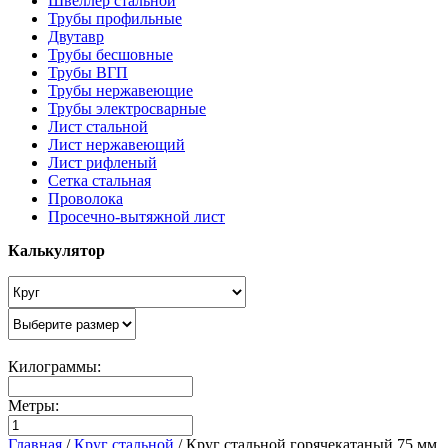
Швеллер стальной
Трубы профильные
Двутавр
Трубы бесшовные
Трубы ВГП
Трубы нержавеющие
Трубы электросварные
Лист стальной
Лист нержавеющий
Лист рифленый
Сетка стальная
Проволока
Просечно-вытяжной лист
Калькулятор
Килограммы:
Метры:
Главная
/
Круг стальной
/
Круг стальной горячекатаный 75 мм