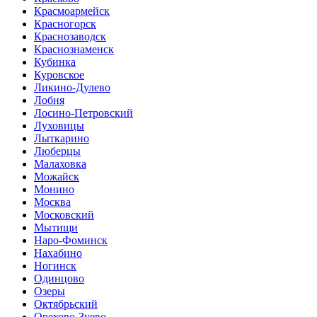
Красмоармейск
Красногорск
Краснозаводск
Краснознаменск
Кубинка
Куровское
Ликино-Дулево
Лобня
Лосино-Петровский
Луховицы
Лыткарино
Люберцы
Малаховка
Можайск
Монино
Москва
Московский
Мытищи
Наро-Фоминск
Нахабино
Ногинск
Одинцово
Озеры
Октябрьский
Орехово-Зуево