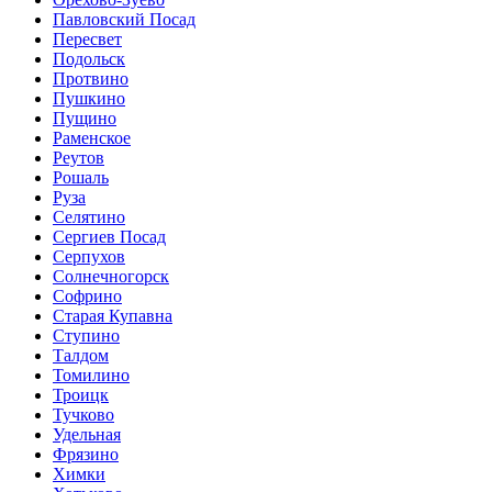
Павловский Посад
Пересвет
Подольск
Протвино
Пушкино
Пущино
Раменское
Реутов
Рошаль
Руза
Селятино
Сергиев Посад
Серпухов
Солнечногорск
Софрино
Старая Купавна
Ступино
Талдом
Томилино
Троицк
Тучково
Удельная
Фрязино
Химки