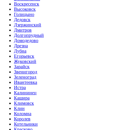
Воскресенск
Высоковск
Голицыно
Дедовск
Дзержинский
Дмитров
Долгопрудный
Домодедово
Дрезна
Дубна
Егорьевск
Жуковский
Зарайск
Звенигород
Зеленоград
Ивантеевка
Истра
Калининец
Кашира
Климовск
Клин
Коломна
Королев
Котельники
Красково