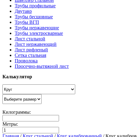
Швеллер стальной
Трубы профильные
Двутавр
Трубы бесшовные
Трубы ВГП
Трубы нержавеющие
Трубы электросварные
Лист стальной
Лист нержавеющий
Лист рифленый
Сетка стальная
Проволока
Просечно-вытяжной лист
Калькулятор
Килограммы:
Метры:
Главная
/
Круг стальной
/
Круг калиброванный
/
Круг калибро