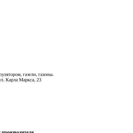
лятором, газели, газоны.
ул. Карла Маркса, 23
т производителя