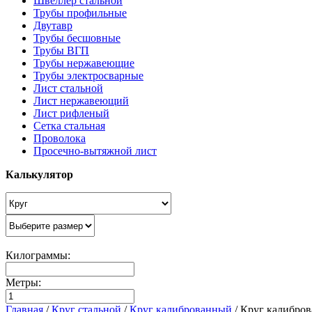
Швеллер стальной
Трубы профильные
Двутавр
Трубы бесшовные
Трубы ВГП
Трубы нержавеющие
Трубы электросварные
Лист стальной
Лист нержавеющий
Лист рифленый
Сетка стальная
Проволока
Просечно-вытяжной лист
Калькулятор
Килограммы:
Метры:
Главная
/
Круг стальной
/
Круг калиброванный
/
Круг калибро