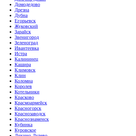
Домодедово
Дрезна
Дубна
Егорьевск
Жуковский
Зарайск
Звенигород
Зеленоград
Ивантеевка
Истра
Калининец
Кашира
Климовск
Клин
Коломна
Королев
Котельники
Красково
Красмоармейск
Красногорск
Краснозаводск
Краснознаменск
Кубинка
Куровское
Ликино-Дулево