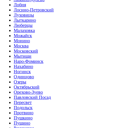
Лобня
Лосино-Петровский
Луховицы
Лыткарино
Люберцы
Малаховка
Можайск
Монино
Москва
Московский
Мытищи
Наро-Фоминск
Нахабино
Ногинск
Одинцово
Озеры
Октябрьский
Орехово-Зуево
Павловский Посад
Пересвет
Подольск
Протвино
Пушкино
Пущино