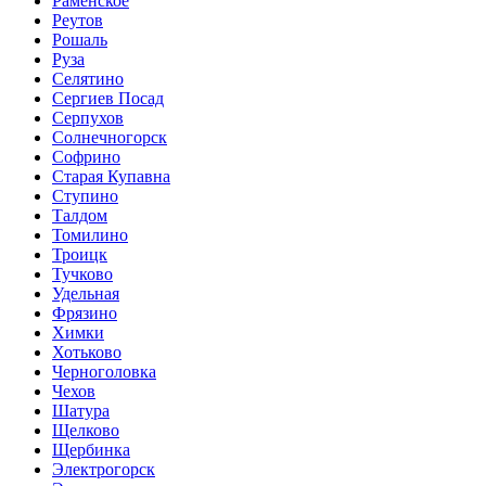
Раменское
Реутов
Рошаль
Руза
Селятино
Сергиев Посад
Серпухов
Солнечногорск
Софрино
Старая Купавна
Ступино
Талдом
Томилино
Троицк
Тучково
Удельная
Фрязино
Химки
Хотьково
Черноголовка
Чехов
Шатура
Щелково
Щербинка
Электрогорск