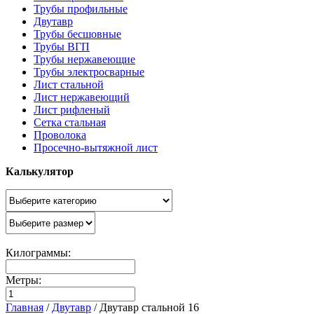
Трубы профильные
Двутавр
Трубы бесшовные
Трубы ВГП
Трубы нержавеющие
Трубы электросварные
Лист стальной
Лист нержавеющий
Лист рифленый
Сетка стальная
Проволока
Просечно-вытяжной лист
Калькулятор
Килограммы:
Метры:
Главная
/
Двутавр
/
Двутавр стальной 16