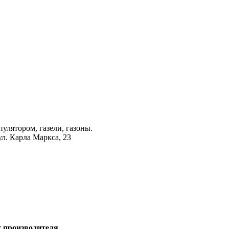
лятором, газели, газоны.
ул. Карла Маркса, 23
т производителя