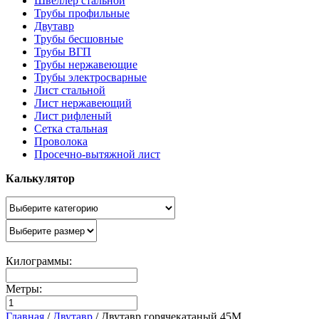
Швеллер стальной
Трубы профильные
Двутавр
Трубы бесшовные
Трубы ВГП
Трубы нержавеющие
Трубы электросварные
Лист стальной
Лист нержавеющий
Лист рифленый
Сетка стальная
Проволока
Просечно-вытяжной лист
Калькулятор
Килограммы:
Метры:
Главная
/
Двутавр
/
Двутавр горячекатаный 45М