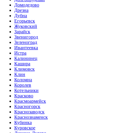
Домодедово
Дрезна
Дубна
Егорьевск
Жуковский
Зарайск
Звенигород
Зеленоград
Ивантеевка
Истра
Калининец
Кашира
Климовск
Клин
Коломна
Королев
Котельники
Красково
Красмоармейск
Красногорск
Краснозаводск
Краснознаменск
Кубинка
Куровское