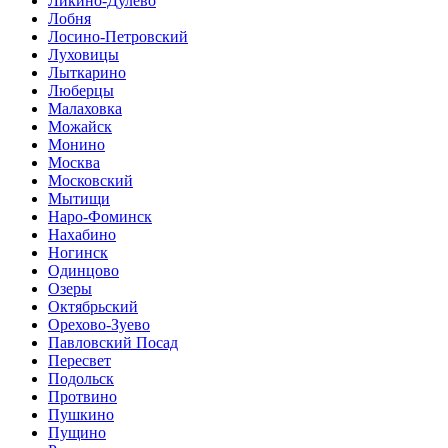
Ликино-Дулево
Лобня
Лосино-Петровский
Луховицы
Лыткарино
Люберцы
Малаховка
Можайск
Монино
Москва
Московский
Мытищи
Наро-Фоминск
Нахабино
Ногинск
Одинцово
Озеры
Октябрьский
Орехово-Зуево
Павловский Посад
Пересвет
Подольск
Протвино
Пушкино
Пущино