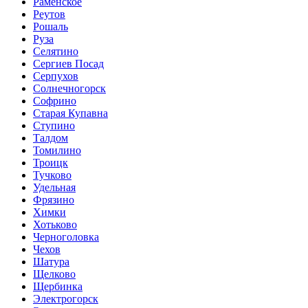
Раменское
Реутов
Рошаль
Руза
Селятино
Сергиев Посад
Серпухов
Солнечногорск
Софрино
Старая Купавна
Ступино
Талдом
Томилино
Троицк
Тучково
Удельная
Фрязино
Химки
Хотьково
Черноголовка
Чехов
Шатура
Щелково
Щербинка
Электрогорск