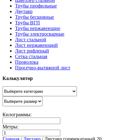
Швеллер стальной
Трубы профильные
Двутавр
Трубы бесшовные
Трубы ВГП
Трубы нержавеющие
Трубы электросварные
Лист стальной
Лист нержавеющий
Лист рифленый
Сетка стальная
Проволока
Просечно-вытяжной лист
Калькулятор
Килограммы:
Метры:
Главная
/
Двутавр
/
Двутавр горячекатаный 20