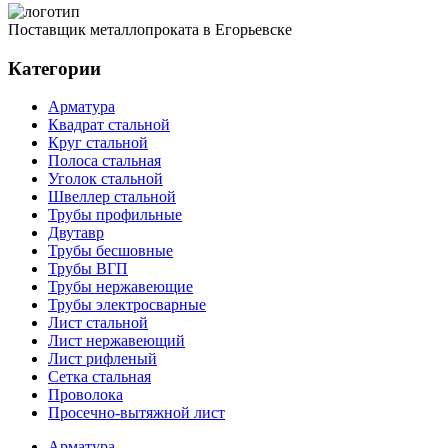
Поставщик металлопроката в Егорьевске
Категории
Арматура
Квадрат стальной
Круг стальной
Полоса стальная
Уголок стальной
Швеллер стальной
Трубы профильные
Двутавр
Трубы бесшовные
Трубы ВГП
Трубы нержавеющие
Трубы электросварные
Лист стальной
Лист нержавеющий
Лист рифленый
Сетка стальная
Проволока
Просечно-вытяжной лист
Арматура