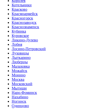
Королев
Котельники
Красково
Красмоармейск
Красногорск
Краснозаводск
Краснознаменск
Кубинка
Куровское
Ликино-Дулево
Лобня
Лосино-Петровский
Луховицы
Лыткарино
Люберцы
Малаховка
Можайск
Монино
Москва
Московский
Мытищи
Наро-Фоминск
Нахабино
Ногинск
Одинцово