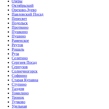
Озеры
Октябрьский
Орехово-Зуево
Павловский Посад
Пересвет
Подольск
Протвино
Пушкино
Пущино
Раменское
Реутов
Рошаль
Руза
Селятино
Сергиев Посад
Серпухов
Солнечногорск
Софрино
Старая Купавна
Ступино
Талдом
Томилино
Троицк
Тучково
Удельная