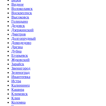
Верея
Видное
Волоколамск
Воскресенск
Высоковск
Голицыно
Дедовск
Дзержинский
Дмитров
Долгопрудный
Домодедово
Дрезна
Дубна
Егорьевск
Жуковский
Зарайск
Звенигород
Зеленоград
Ивантеевка
Истра
Калининец
Кашира
Климовск
Клин
Коломна