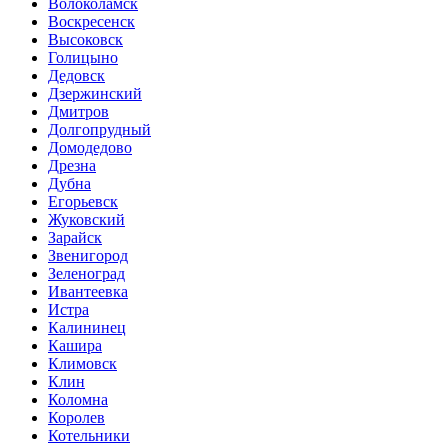
Волоколамск
Воскресенск
Высоковск
Голицыно
Дедовск
Дзержинский
Дмитров
Долгопрудный
Домодедово
Дрезна
Дубна
Егорьевск
Жуковский
Зарайск
Звенигород
Зеленоград
Ивантеевка
Истра
Калининец
Кашира
Климовск
Клин
Коломна
Королев
Котельники