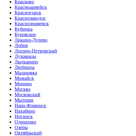
Красково
Красмоармейск
Красногорск
Краснозаводск
Краснознаменск
Кубинка
Куровское
Ликино-Дулево
Лобня
Лосино-Петровский
Луховицы
Лыткарино
Люберцы
Малаховка
Можайск
Монино
Москва
Московский
Мытищи
Наро-Фоминск
Нахабино
Ногинск
Одинцово
Озеры
Октябрьский