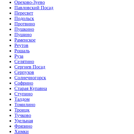
Орехово-Зуево
Павловский Посад
Пересвет
Подольск
Протвино
Пушкино
Пущино
Раменское
Реутов
Рошаль
Руза
Селятино
Сергиев Посад
Серпухов
Солнечногорск
Софрино
Старая Купавна
Ступино
Талдом
Томилино
Троицк
Тучково
Удельная
Фрязино
Химки