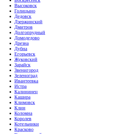
Воскресенск
Высоковск
Голицыно
Дедовск
Дзержинский
Дмитров
Долгопрудный
Домодедово
Дрезна
Дубна
Егорьевск
Жуковский
Зарайск
Звенигород
Зеленоград
Ивантеевка
Истра
Калининец
Кашира
Климовск
Клин
Коломна
Королев
Котельники
Красково