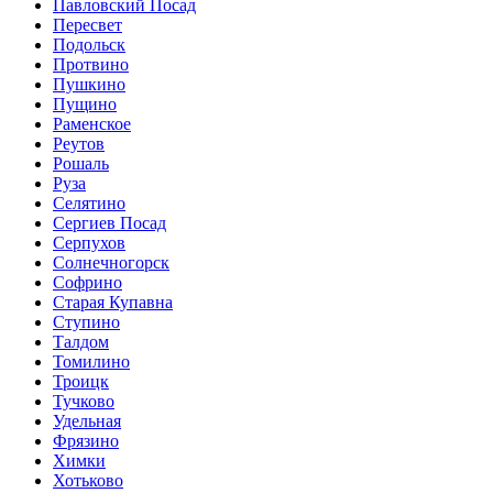
Павловский Посад
Пересвет
Подольск
Протвино
Пушкино
Пущино
Раменское
Реутов
Рошаль
Руза
Селятино
Сергиев Посад
Серпухов
Солнечногорск
Софрино
Старая Купавна
Ступино
Талдом
Томилино
Троицк
Тучково
Удельная
Фрязино
Химки
Хотьково