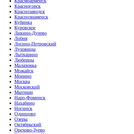
Красмоармейск
Красногорск
Краснозаводск
Краснознаменск
Кубинка
Куровское
Ликино-Дулево
Лобня
Лосино-Петровский
Луховицы
Лыткарино
Люберцы
Малаховка
Можайск
Монино
Москва
Московский
Мытищи
Наро-Фоминск
Нахабино
Ногинск
Одинцово
Озеры
Октябрьский
Орехово-Зуево