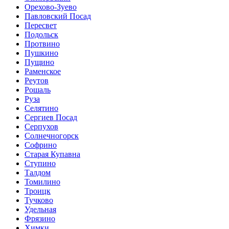
Орехово-Зуево
Павловский Посад
Пересвет
Подольск
Протвино
Пушкино
Пущино
Раменское
Реутов
Рошаль
Руза
Селятино
Сергиев Посад
Серпухов
Солнечногорск
Софрино
Старая Купавна
Ступино
Талдом
Томилино
Троицк
Тучково
Удельная
Фрязино
Химки