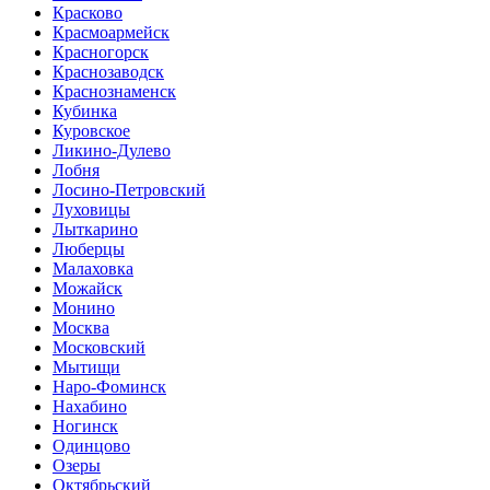
Красково
Красмоармейск
Красногорск
Краснозаводск
Краснознаменск
Кубинка
Куровское
Ликино-Дулево
Лобня
Лосино-Петровский
Луховицы
Лыткарино
Люберцы
Малаховка
Можайск
Монино
Москва
Московский
Мытищи
Наро-Фоминск
Нахабино
Ногинск
Одинцово
Озеры
Октябрьский