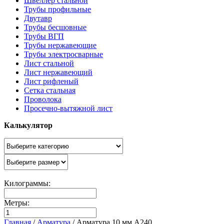
Швеллер стальной
Трубы профильные
Двутавр
Трубы бесшовные
Трубы ВГП
Трубы нержавеющие
Трубы электросварные
Лист стальной
Лист нержавеющий
Лист рифленый
Сетка стальная
Проволока
Просечно-вытяжной лист
Калькулятор
Килограммы:
Метры:
Главная
/
Арматура
/
Арматура 10 мм А240