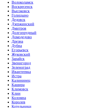
Волоколамск
Воскресенск
Высоковск
Голицыно
Дедовск
Дзержинский
Дмитров
Долгопрудный
Домодедово
Дрезна
Дубна
Егорьевск
Жуковский
Зарайск
Звенигород
Зеленоград
Ивантеевка
Истра
Калининец
Кашира
Климовск
Клин
Коломна
Королев
Котельники