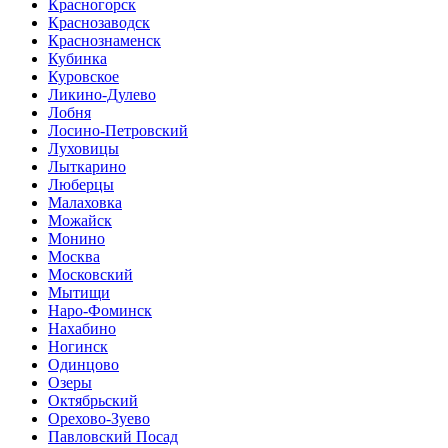
Красногорск
Краснозаводск
Краснознаменск
Кубинка
Куровское
Ликино-Дулево
Лобня
Лосино-Петровский
Луховицы
Лыткарино
Люберцы
Малаховка
Можайск
Монино
Москва
Московский
Мытищи
Наро-Фоминск
Нахабино
Ногинск
Одинцово
Озеры
Октябрьский
Орехово-Зуево
Павловский Посад