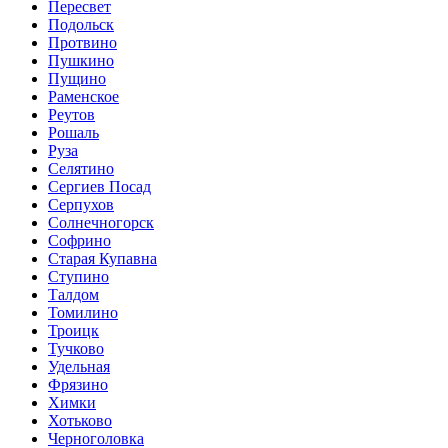
Пересвет
Подольск
Протвино
Пушкино
Пущино
Раменское
Реутов
Рошаль
Руза
Селятино
Сергиев Посад
Серпухов
Солнечногорск
Софрино
Старая Купавна
Ступино
Талдом
Томилино
Троицк
Тучково
Удельная
Фрязино
Химки
Хотьково
Черноголовка