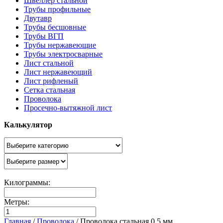
Швеллер стальной
Трубы профильные
Двутавр
Трубы бесшовные
Трубы ВГП
Трубы нержавеющие
Трубы электросварные
Лист стальной
Лист нержавеющий
Лист рифленый
Сетка стальная
Проволока
Просечно-вытяжной лист
Калькулятор
Килограммы:
Метры:
Главная
/
Проволока
/
Проволока стальная 0,5 мм