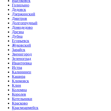
Высоковск
Голицыно
Дедовск
Дзержинский
Дмитров
Долгопрудный
Домодедово
Дрезна
Дубна
Егорьевск
Жуковский
Зарайск
Звенигород
Зеленоград
Ивантеевка
Истра
Калининец
Кашира
Климовск
Клин
Коломна
Королев
Котельники
Красково
Красмоармейск