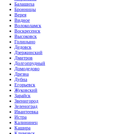
Балашиха
Бронницы
Верея
Видное
Волоколамск
Воскресенск
Высоковск
Голицыно
Дедовск
Дзержинский
Дмитров
Долгопрудный
Домодедово
Дрезна
Дубна
Егорьевск
Жуковский
Зарайск
Звенигород
Зеленоград
Ивантеевка
Истра
Калининец
Кашира
Климовск