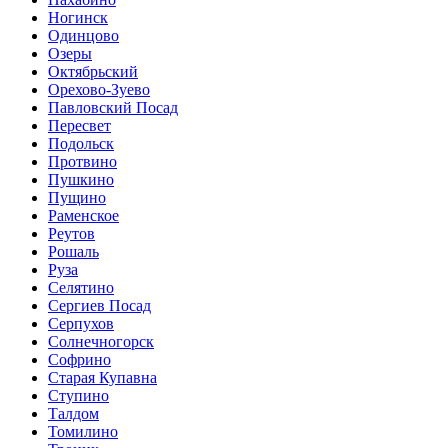
Ногинск
Одинцово
Озеры
Октябрьский
Орехово-Зуево
Павловский Посад
Пересвет
Подольск
Протвино
Пушкино
Пущино
Раменское
Реутов
Рошаль
Руза
Селятино
Сергиев Посад
Серпухов
Солнечногорск
Софрино
Старая Купавна
Ступино
Талдом
Томилино