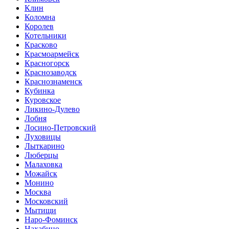
Клин
Коломна
Королев
Котельники
Красково
Красмоармейск
Красногорск
Краснозаводск
Краснознаменск
Кубинка
Куровское
Ликино-Дулево
Лобня
Лосино-Петровский
Луховицы
Лыткарино
Люберцы
Малаховка
Можайск
Монино
Москва
Московский
Мытищи
Наро-Фоминск
Нахабино