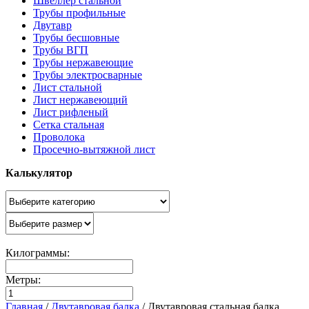
Швеллер стальной
Трубы профильные
Двутавр
Трубы бесшовные
Трубы ВГП
Трубы нержавеющие
Трубы электросварные
Лист стальной
Лист нержавеющий
Лист рифленый
Сетка стальная
Проволока
Просечно-вытяжной лист
Калькулятор
Килограммы:
Метры:
Главная
/
Двутавровая балка
/
Двутавровая стальная балка