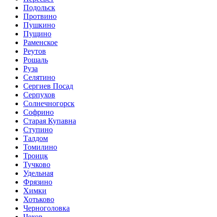
Подольск
Протвино
Пушкино
Пущино
Раменское
Реутов
Рошаль
Руза
Селятино
Сергиев Посад
Серпухов
Солнечногорск
Софрино
Старая Купавна
Ступино
Талдом
Томилино
Троицк
Тучково
Удельная
Фрязино
Химки
Хотьково
Черноголовка
Чехов