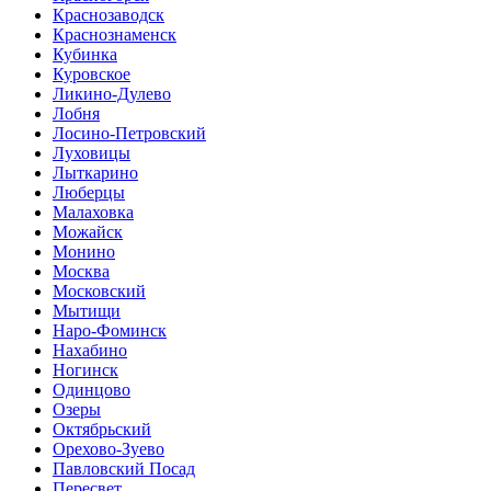
Краснозаводск
Краснознаменск
Кубинка
Куровское
Ликино-Дулево
Лобня
Лосино-Петровский
Луховицы
Лыткарино
Люберцы
Малаховка
Можайск
Монино
Москва
Московский
Мытищи
Наро-Фоминск
Нахабино
Ногинск
Одинцово
Озеры
Октябрьский
Орехово-Зуево
Павловский Посад
Пересвет