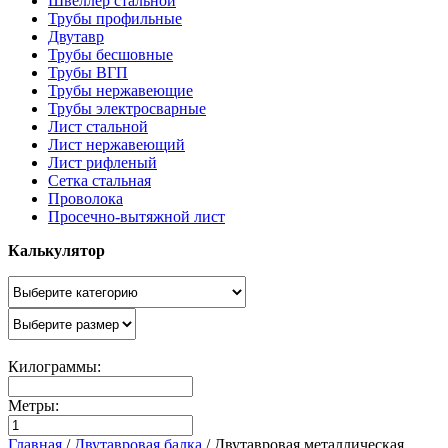
Швеллер стальной
Трубы профильные
Двутавр
Трубы бесшовные
Трубы ВГП
Трубы нержавеющие
Трубы электросварные
Лист стальной
Лист нержавеющий
Лист рифленый
Сетка стальная
Проволока
Просечно-вытяжной лист
Калькулятор
Килограммы:
Метры:
Главная
/
Двутавровая балка
/
Двутавровая металлическая