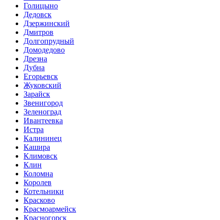
Голицыно
Дедовск
Дзержинский
Дмитров
Долгопрудный
Домодедово
Дрезна
Дубна
Егорьевск
Жуковский
Зарайск
Звенигород
Зеленоград
Ивантеевка
Истра
Калининец
Кашира
Климовск
Клин
Коломна
Королев
Котельники
Красково
Красмоармейск
Красногорск