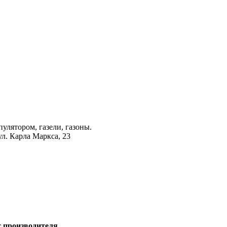
лятором, газели, газоны.
ул. Карла Маркса, 23
т производителя