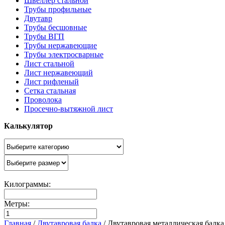
Швеллер стальной
Трубы профильные
Двутавр
Трубы бесшовные
Трубы ВГП
Трубы нержавеющие
Трубы электросварные
Лист стальной
Лист нержавеющий
Лист рифленый
Сетка стальная
Проволока
Просечно-вытяжной лист
Калькулятор
Килограммы:
Метры:
Главная
/
Двутавровая балка
/
Двутавровая металлическая балк